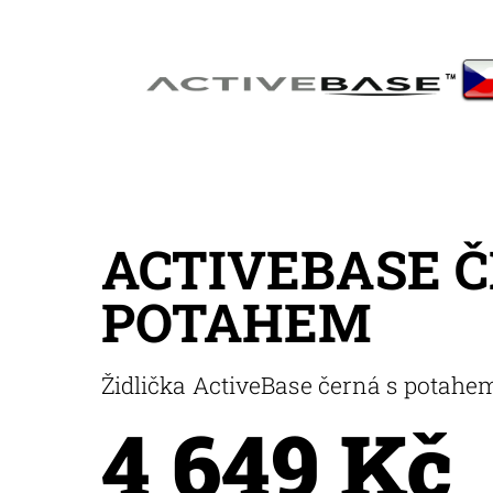
ACTIVEBASE Č
POTAHEM
Židlička ActiveBase černá s potahe
4 649 Kč