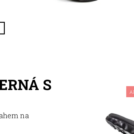
ERNÁ S
A
otahem na