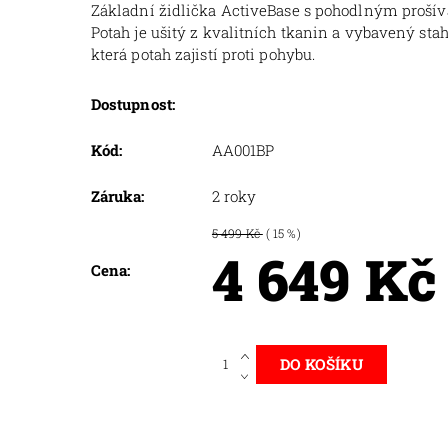
Základní židlička ActiveBase s pohodlným proš
Potah je ušitý z kvalitních tkanin a vybavený st
která potah zajistí proti pohybu.
8
Dostupnost:
Kód:
AA001BP
Záruka:
2 roky
5 499 Kč
( 15 %)
4 649 Kč
Cena: