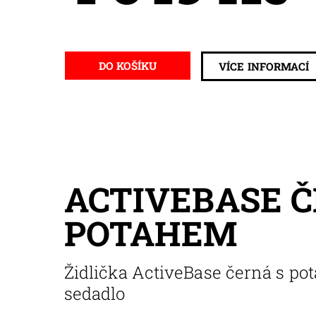
VÍCE INFORMACÍ
ACTIVEBASE Č
POTAHEM
Židlička ActiveBase černá s p
sedadlo