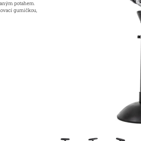
ívaným potahem.
ahovací gumičkou,